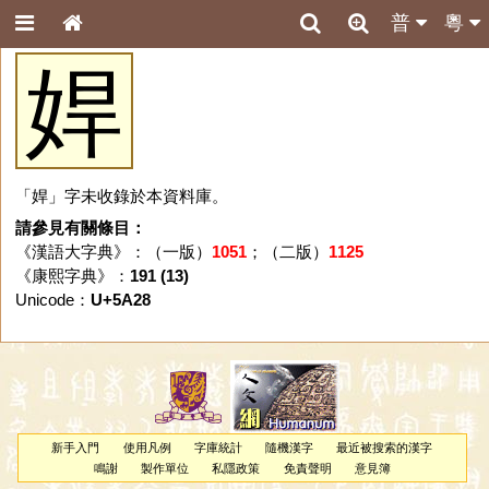
普
粵
娨
「娨」字未收錄於本資料庫。
請參見有關條目：
《漢語大字典》：（一版）
1051
；（二版）
1125
《康熙字典》：
191 (13)
Unicode：
U+5A28
新手入門
使用凡例
字庫統計
隨機漢字
最近被搜索的漢字
鳴謝
製作單位
私隱政策
免責聲明
意見簿