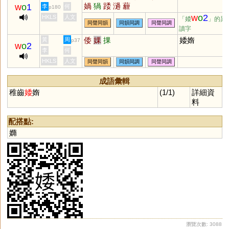
媧
猧
踒
濄
薶
w
o
1
李
何
p180
w
o
2
HKLS
人文
「婑
」的異
同聲同韻
同韻同調
同聲同調
讀字
倭
婐
捰
婑媠
黃
周
p37
w
o
2
李
何
HKLS
人文
同聲同韻
同韻同調
同聲同調
成語彙輯
稚齒
婑
媠
(1/1)
詳細資
料
配搭點:
嫷
瀏覽次數: 3088