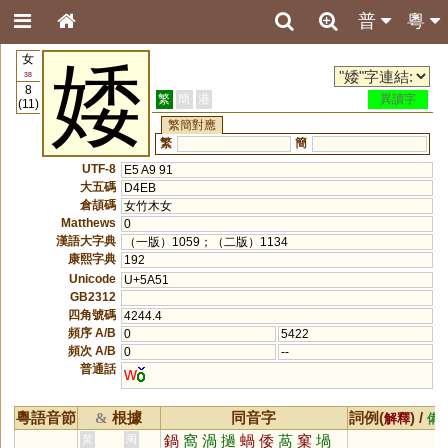
普
粵
女
婑
38
8
繁
簡
港
異讀字
(11)
繁簡對應
繁
簡
UTF-8
E5 A9 91
大五碼
D4EB
倉頡碼
女竹木女
Matthews
0
漢語大字典
（一版）1059；（二版）1134
康熙字典
192
Unicode
U+5A51
GB2312
四角號碼
4244.4
頻序 A/B
0
5422
頻次 A/B
0
--
普通話
w
粵語音節
根據
同音字
詞例(
) /
&
解釋
備
鍋
窩
渦
撾
蝸
倭
萵
窠
堝
黃
周