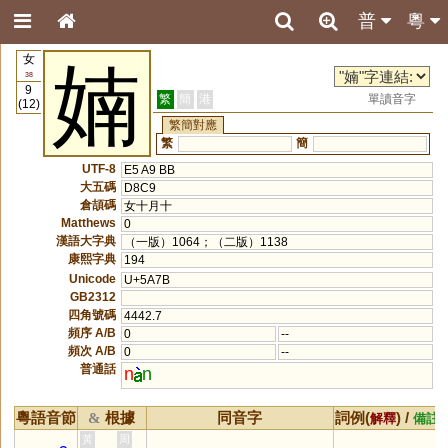
普
粵
女
婻
38
9
繁
簡
港
單讀音字
(12)
繁簡對應
繁
簡
UTF-8
E5 A9 BB
大五碼
D8C9
倉頡碼
女十月十
Matthews
0
漢語大字典
（一版）1064；（二版）1138
康熙字典
194
Unicode
U+5A7B
GB2312
四角號碼
4442.7
頻序 A/B
0
--
頻次 A/B
0
--
普通話
n
n
粵語音節
根據
同音字
詞例(
) /
&
解釋
備註
黃
周