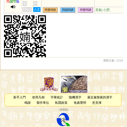
n
am
6
李
何
HKLS
人文
美貌;小肥
同聲同韻
同韻同調
同聲同調
瀏覽次數: 2259
新手入門
使用凡例
字庫統計
隨機漢字
最近被搜索的漢字
鳴謝
製作單位
私隱政策
免責聲明
意見簿
（
管理員
）