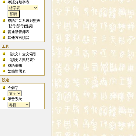
粵語分類字表:
粵語注音系統對照表
[
聲母
|
韻母
|
聲調
]
普通話音節表
其他方言讀音
工具
《說文》全文索引
《讀史方輿紀要》
成語彙輯
繁簡對照表
設定
冷僻字:
粵音系統: