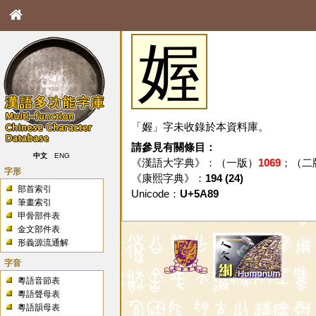
媉
「媉」字未收錄於本資料庫。
請參見有關條目：
中文
ENG
《漢語大字典》：（一版）
1069
；（二
字形
《康熙字典》：
194 (24)
部首索引
Unicode：
U+5A89
筆畫索引
甲骨部件表
金文部件表
形義源流通解
字音
粵語音節表
粵語聲母表
粵語韻母表