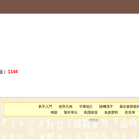
版）
1144
新手入門
使用凡例
字庫統計
隨機漢字
最近被搜索
鳴謝
製作單位
私隱政策
免責聲明
意見簿
（
管理員
）