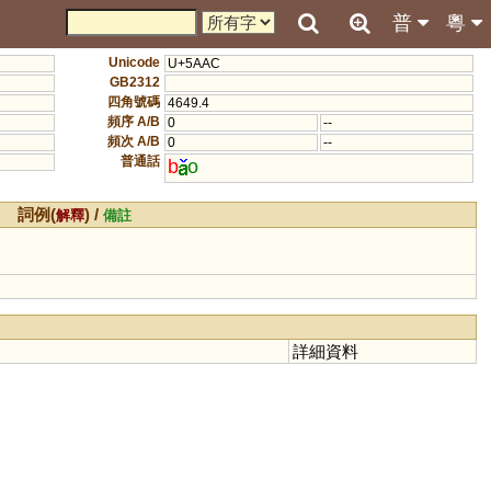
普
粵
Unicode
U+5AAC
GB2312
四角號碼
4649.4
頻序 A/B
0
--
頻次 A/B
0
--
普通話
b
o
詞例(
) /
解釋
備註
詳細資料