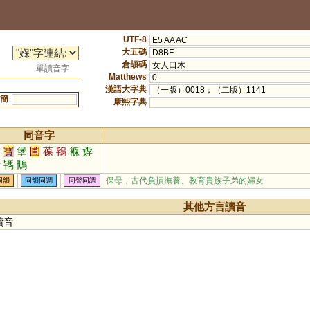
UTF-8
E5 AA AC
大五碼
D8BF
倉頡碼
女人口木
單讀音字
Matthews
0
漢語大字典
（一版）0018；（二版）1141
簡
康熙字典
同音字
補
寶
堡
圃
葆
鴇
褓
孬
埗
駂
鳵
保母，古代負摃撫養、教育貴族子弟的婦女
同韻
同韻同調
同聲同調
其他方言讀音
讀音