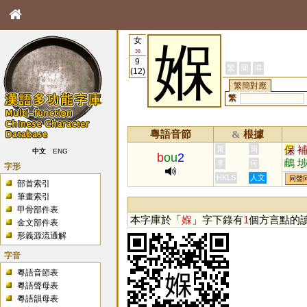
女
媬
38
9
繁
簡
港
(12)
繁簡對應
繁
粵語音節
根據
&
保
黃
周
中文
ENG
b
ou
2
鵏
李
何
字形
HKLS
人文
同聲
部首索引
筆畫索引
甲骨部件表
本字庫於「
媬
」字下錄有
1
個方言點的
金文部件表
形義源流通解
字音
粵語音節表
粵語聲母表
粵語韻母表