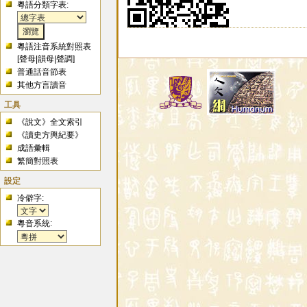
粵語分類字表:
粵語注音系統對照表
[
聲母
|
韻母
|
聲調
]
普通話音節表
其他方言讀音
工具
《說文》全文索引
《讀史方輿紀要》
成語彙輯
繁簡對照表
設定
冷僻字:
粵音系統: