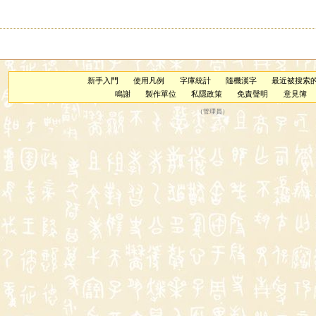
新手入門
使用凡例
字庫統計
隨機漢字
最近被搜索
鳴謝
製作單位
私隱政策
免責聲明
意見簿
（
管理員
）