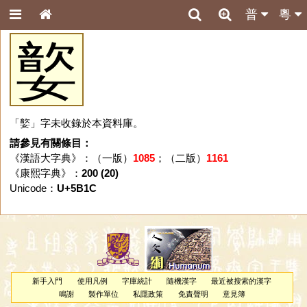
普
粵
嬜
「嬜」字未收錄於本資料庫。
請參見有關條目：
《漢語大字典》：（一版）
1085
；（二版）
1161
《康熙字典》：
200 (20)
Unicode：
U+5B1C
新手入門
使用凡例
字庫統計
隨機漢字
最近被搜索的漢字
鳴謝
製作單位
私隱政策
免責聲明
意見簿