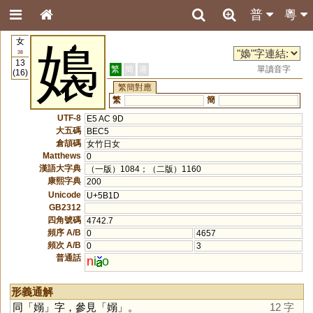
普
粵
女
嬝
38
13
繁
簡
港
單讀音字
(16)
繁簡對應
繁
簡
UTF-8
E5 AC 9D
大五碼
BEC5
倉頡碼
女竹日女
Matthews
0
漢語大字典
（一版）1084；（二版）1160
康熙字典
200
Unicode
U+5B1D
GB2312
四角號碼
4742.7
頻序 A/B
0
4657
頻次 A/B
0
3
普通話
n
i
o
形義通解
同「
嫋
」字，參見「
嫋
」。
12 字