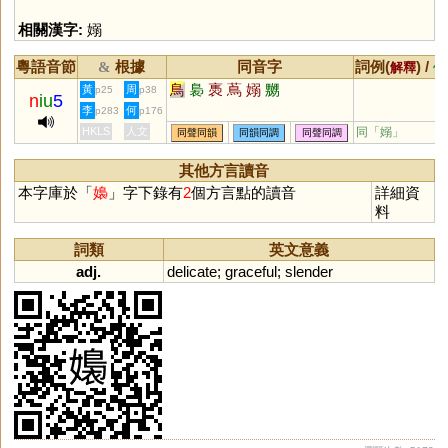
相關漢字:
嫋
粵語音節
根據
同音字
詞例(
) /
&
解釋
備
鳥
裊
褭
蔦
嫋
嬲
黃
周
p25
p38
n
iu
5
李
何
p283
p176
HKLS
人文
同「
嫋
」
同聲同韻
同韻同調
同聲同調
其他方言讀音
本字庫於「
嬝
」字下錄有
2
個方言點的讀音
詳細資
料
詞類
英文意義
adj.
delicate
;
graceful
;
slender