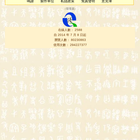
鳴謝
製作單位
私隱政策
免責聲明
意見簿
（
管理員
）
在線人數： 2588
自 2014 年 7 月 8 日起
瀏覽人數： 80230863
使用次數： 294227377