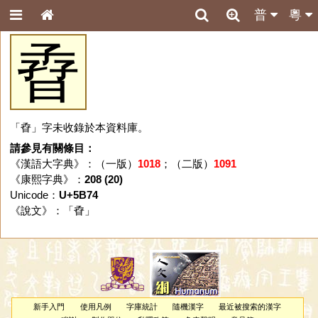
普
粵
孴
「孴」字未收錄於本資料庫。
請參見有關條目：
《漢語大字典》：（一版）
1018
；（二版）
1091
《康熙字典》：
208 (20)
Unicode：
U+5B74
《說文》：「
孴
」
新手入門
使用凡例
字庫統計
隨機漢字
最近被搜索的漢字