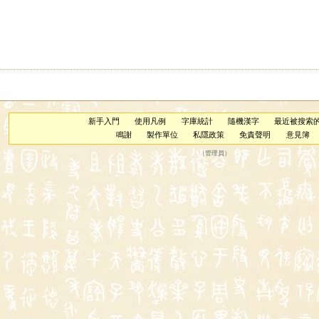
新手入門
使用凡例
字庫統計
隨機漢字
最近被搜索
鳴謝
製作單位
私隱政策
免責聲明
意見簿
（
管理員
）