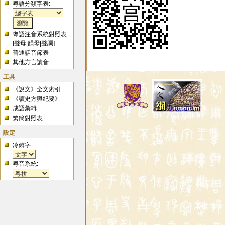
粵語分類字表:
粵語注音系統對照表
[
聲母
|
韻母
|
聲調
]
普通話音節表
其他方言讀音
工具
《說文》全文索引
《讀史方輿紀要》
成語彙輯
繁簡對照表
設定
冷僻字:
粵音系統: