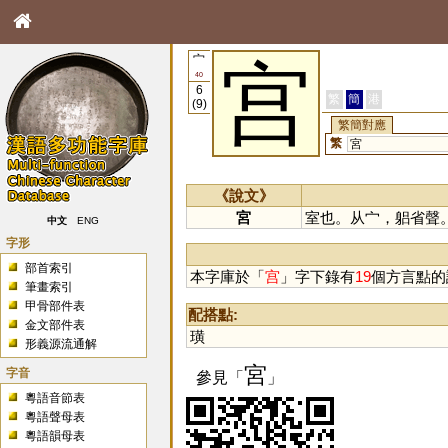
宀
宫
40
6
繁
簡
港
(9)
繁簡對應
繁
宮
《說文》
宮
室也。从宀，躳省聲
中文
ENG
字形
部首索引
本字庫於「
宫
」字下錄有
19
個方言點的
筆畫索引
甲骨部件表
配搭點:
金文部件表
璜
形義源流通解
宮
字音
參見「
」
粵語音節表
粵語聲母表
粵語韻母表