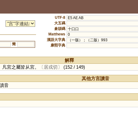
UTF-8
E5 AE AB
大五碼
倉頡碼
十口口
Matthews
0
漢語大字典
（一版）；（二版）993
簡
康熙字典
解釋
。凡宮之屬皆从宮。
〔居戎切〕
(152 / 149)
其他方言讀音
讀音