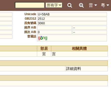
普
粵
Unicode
U+5BAB
GB2312
2512
四角號碼
3060
頻序 A/B
--
頻次 A/B
0
--
普通話
g
ng
部居
相關異體
宮
宫
詳細資料