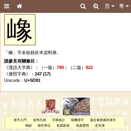
普
粵
嶑
「嶑」字未收錄於本資料庫。
請參見有關條目：
《漢語大字典》：（一版）
799
；（二版）
822
《康熙字典》：
247 (17)
Unicode：
U+5D91
新手入門
使用凡例
字庫統計
隨機漢字
最近被搜索的漢字
鳴謝
製作單位
私隱政策
免責聲明
意見簿