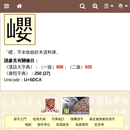
普
粵
巊
「巊」字未收錄於本資料庫。
請參見有關條目：
《漢語大字典》：（一版）
806
；（二版）
835
《康熙字典》：
250 (27)
Unicode：
U+5DCA
新手入門
使用凡例
字庫統計
隨機漢字
最近被搜索的漢字
鳴謝
製作單位
私隱政策
免責聲明
意見簿