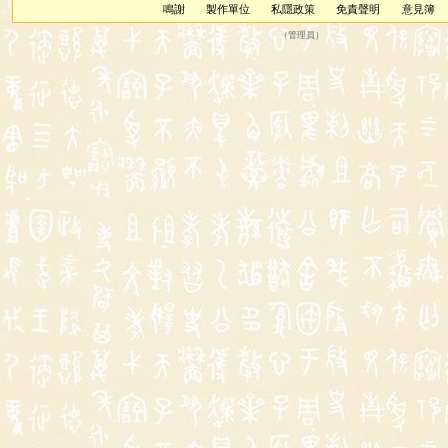
鳴謝
製作單位
私隱政策
免責聲明
意見簿
（
管理員
）