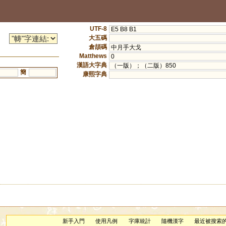
UTF-8
E5 B8 B1
大五碼
倉頡碼
中月手大戈
Matthews
0
漢語大字典
（一版）；（二版）850
簡
康熙字典
新手入門
使用凡例
字庫統計
隨機漢字
最近被搜索