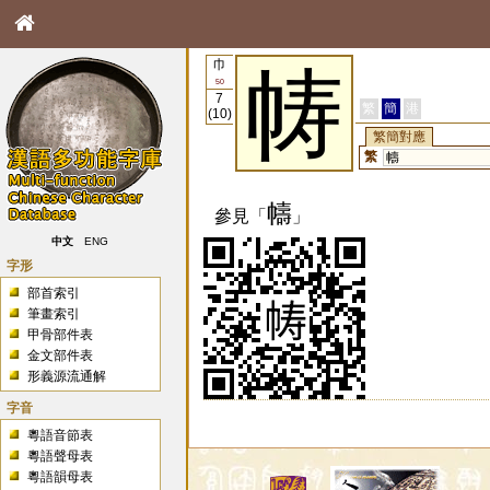
巾
帱
50
7
繁
簡
港
(10)
繁簡對應
繁
幬
幬
參見「
」
中文
ENG
字形
部首索引
筆畫索引
甲骨部件表
金文部件表
形義源流通解
字音
粵語音節表
粵語聲母表
粵語韻母表