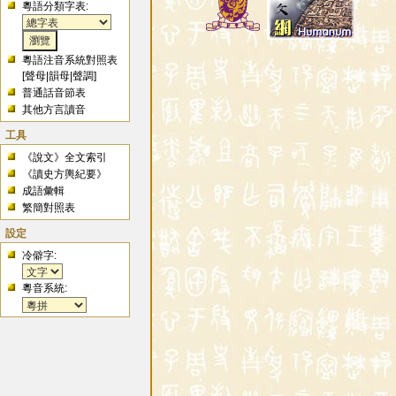
粵語分類字表:
粵語注音系統對照表
[
聲母
|
韻母
|
聲調
]
普通話音節表
其他方言讀音
工具
《說文》全文索引
《讀史方輿紀要》
成語彙輯
繁簡對照表
設定
冷僻字:
粵音系統: