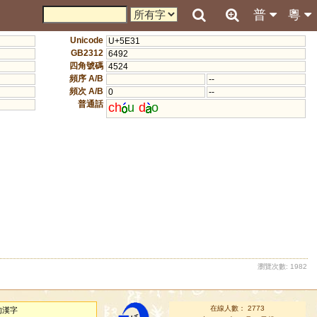
普
粵
Unicode
U+5E31
GB2312
6492
四角號碼
4524
頻序 A/B
--
頻次 A/B
0
--
普通話
ch
u
d
o
瀏覽次數: 1982
在線人數： 2773
的漢字