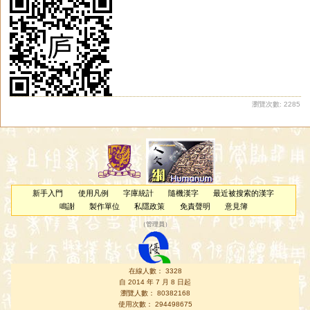
瀏覽次數: 2285
新手入門
使用凡例
字庫統計
隨機漢字
最近被搜索的漢字
鳴謝
製作單位
私隱政策
免責聲明
意見簿
（
管理員
）
在線人數： 3328
自 2014 年 7 月 8 日起
瀏覽人數： 80382168
使用次數： 294498675