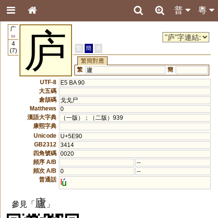
普
粵
广
庐
53
4
繁
簡
港
(7)
繁簡對應
繁
簡
廬
UTF-8
E5 BA 90
大五碼
倉頡碼
戈戈尸
Matthews
0
漢語大字典
（一版）；（二版）939
康熙字典
Unicode
U+5E90
GB2312
3414
四角號碼
0020
頻序 A/B
--
頻次 A/B
0
--
普通話
l
廬
參見「
」