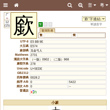
普
粵
广
廞
53
12
繁
簡
港
單讀音字
(15)
繁簡對應
繁
簡
UTF-8
E5 BB 9E
大五碼
E574
倉頡碼
戈金弓人
Matthews
2731
漢語大字典
（一版）0902；（二版）968
康熙字典
278
Unicode
U+5EDE
GB2312
四角號碼
0028.2
頻序 A/B
0
5422
頻次 A/B
0
--
普通話
x
n
小篆