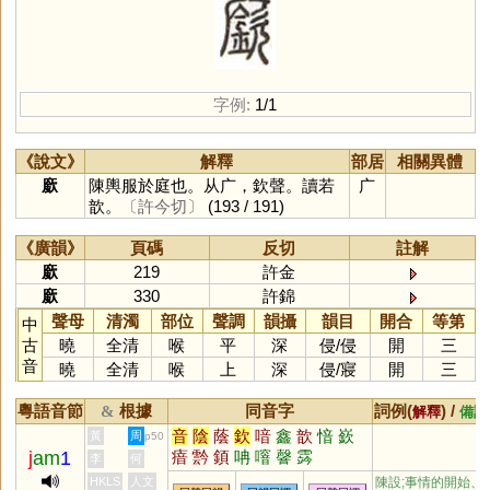
字例:
1/1
《說文》
解釋
部居
相關異體
廞
陳輿服於庭也。从广，欽聲。讀若
广
歆。
〔許今切〕
(193 / 191)
《廣韻》
頁碼
反切
註解
廞
219
許金
廞
330
許錦
聲母
清濁
部位
聲調
韻攝
韻目
開合
等第
中
古
曉
全清
喉
平
深
侵
/
侵
開
三
音
曉
全清
喉
上
深
侵
/
寢
開
三
粵語音節
根據
同音字
詞例(
) /
&
解釋
備註
音
陰
蔭
欽
喑
鑫
歆
愔
嶔
黃
周
p50
j
am
1
瘖
霒
顉
呥
噾
韾
霠
李
何
HKLS
人文
陳設;事情的開始、