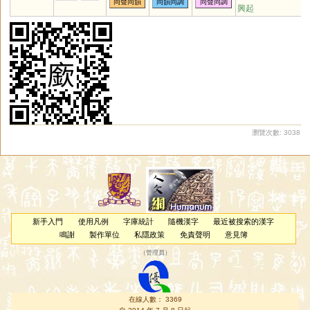
同聲同韻
同韻同調
同聲同調
興起
瀏覽次數: 3038
新手入門
使用凡例
字庫統計
隨機漢字
最近被搜索的漢字
鳴謝
製作單位
私隱政策
免責聲明
意見簿
（
管理員
）
在線人數： 3369