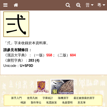
普
粵
弍
「弍」字未收錄於本資料庫。
請參見有關條目：
《漢語大字典》：（一版）
558
；（二版）
604
《康熙字典》：
283 (4)
Unicode：
U+5F0D
新手入門
使用凡例
字庫統計
隨機漢字
最近被搜索的漢字
鳴謝
製作單位
私隱政策
免責聲明
意見簿