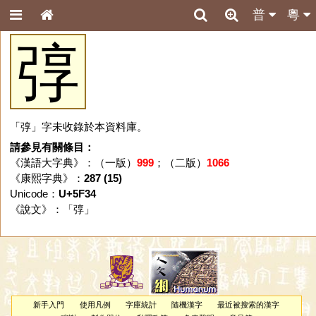
普
粵
弴
「弴」字未收錄於本資料庫。
請參見有關條目：
《漢語大字典》：（一版）
999
；（二版）
1066
《康熙字典》：
287 (15)
Unicode：
U+5F34
《說文》：「
弴
」
新手入門
使用凡例
字庫統計
隨機漢字
最近被搜索的漢字