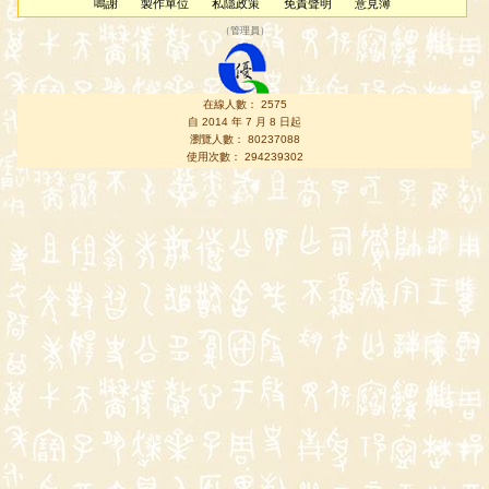
鳴謝
製作單位
私隱政策
免責聲明
意見簿
（
管理員
）
在線人數： 2575
自 2014 年 7 月 8 日起
瀏覽人數： 80237088
使用次數： 294239302