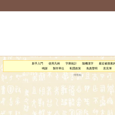
新手入門
使用凡例
字庫統計
隨機漢字
最近被搜索
鳴謝
製作單位
私隱政策
免責聲明
意見簿
（
管理員
）