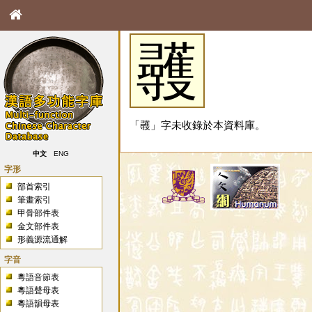
彠
「彠」字未收錄於本資料庫。
中文
ENG
字形
部首索引
筆畫索引
甲骨部件表
金文部件表
形義源流通解
字音
粵語音節表
粵語聲母表
粵語韻母表