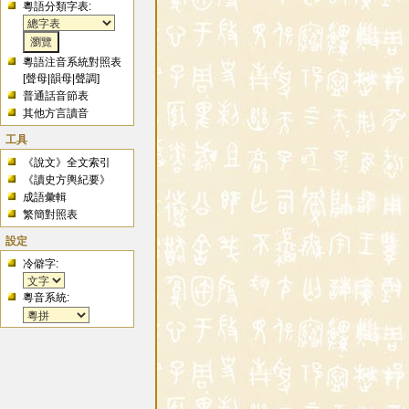
粵語分類字表:
粵語注音系統對照表
[
聲母
|
韻母
|
聲調
]
普通話音節表
其他方言讀音
工具
《說文》全文索引
《讀史方輿紀要》
成語彙輯
繁簡對照表
設定
冷僻字:
粵音系統: