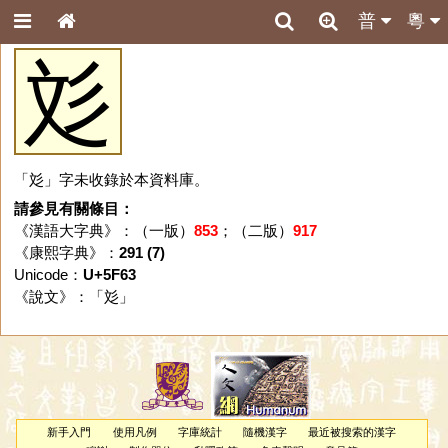
普
粵
彣
「彣」字未收錄於本資料庫。
請參見有關條目：
《漢語大字典》：（一版）
853
；（二版）
917
《康熙字典》：
291 (7)
Unicode：
U+5F63
《說文》：「
彣
」
新手入門
使用凡例
字庫統計
隨機漢字
最近被搜索的漢字