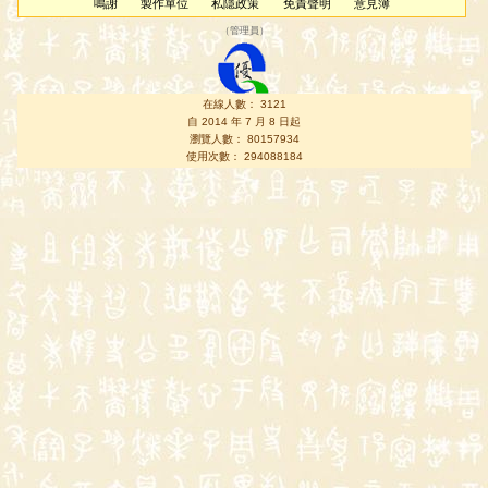
鳴謝
製作單位
私隱政策
免責聲明
意見簿
（
管理員
）
在線人數： 3121
自 2014 年 7 月 8 日起
瀏覽人數： 80157934
使用次數： 294088184