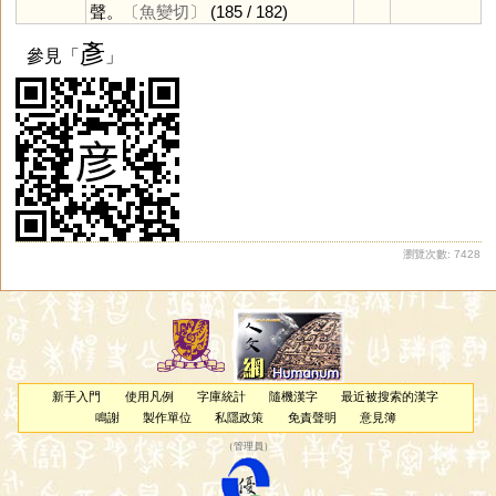
聲。
〔魚變切〕
(185 / 182)
彥
參見「
」
瀏覽次數: 7428
新手入門
使用凡例
字庫統計
隨機漢字
最近被搜索的漢字
鳴謝
製作單位
私隱政策
免責聲明
意見簿
（
管理員
）