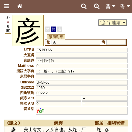
普
粵
彡
彦
59
6
繁
簡
港
(9)
繁簡對應
繁
簡
彥
UTF-8
E5 BD A6
大五碼
倉頡碼
卜竹竹竹竹
Matthews
0
漢語大字典
（一版）；（二版）917
康熙字典
Unicode
U+5F66
GB2312
4969
四角號碼
0022.2
頻序 A/B
--
頻次 A/B
0
--
普通話
y
n
《說文》
解釋
部居
相關異體
彥
美士有文，人所言也。从彣，厂
彣
彦