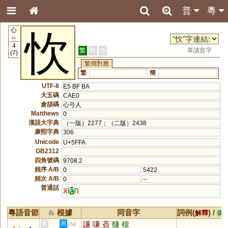
普
粵
心
忺
61
4
繁
簡
港
單讀音字
(7)
繁簡對應
繁
簡
UTF-8
E5 BF BA
大五碼
CAE0
倉頡碼
心弓人
Matthews
0
漢語大字典
（一版）2277；（二版）2438
康熙字典
306
Unicode
U+5FFA
GB2312
四角號碼
9708.2
頻序 A/B
0
5422
頻次 A/B
0
--
普通話
x
i
n
粵語音節
根據
同音字
詞例(
) /
&
解釋
備
謙
嗛
薟
馦
檶
黃
周
p54