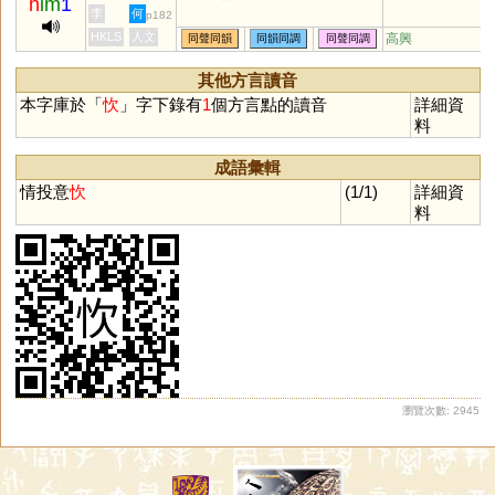
h
im
1
李
何
p182
HKLS
人文
高興
同聲同韻
同韻同調
同聲同調
其他方言讀音
本字庫於「
忺
」字下錄有
1
個方言點的讀音
詳細資
料
成語彙輯
情投意
忺
(1/1)
詳細資
料
瀏覽次數: 2945