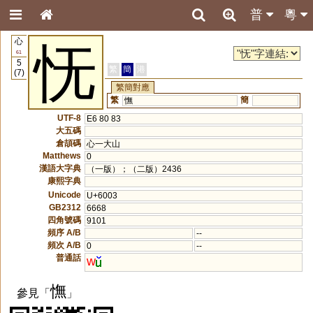
普
粵
心
怃
61
5
繁
簡
港
(7)
繁簡對應
繁
簡
憮
UTF-8
E6 80 83
大五碼
倉頡碼
心一大山
Matthews
0
漢語大字典
（一版）；（二版）2436
康熙字典
Unicode
U+6003
GB2312
6668
四角號碼
9101
頻序 A/B
--
頻次 A/B
0
--
普通話
w
憮
參見「
」