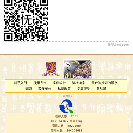
瀏覽次數: 1566
新手入門
使用凡例
字庫統計
隨機漢字
最近被搜索的漢字
鳴謝
製作單位
私隱政策
免責聲明
意見簿
（
管理員
）
在線人數： 2551
自 2014 年 7 月 8 日起
瀏覽人數： 80221684
使用次數： 294208688