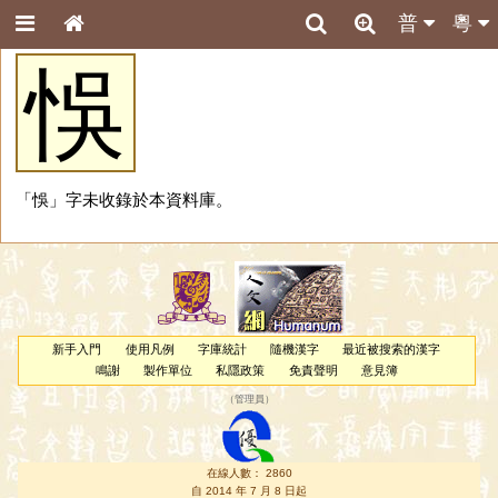
普
粵
悞
「悞」字未收錄於本資料庫。
新手入門
使用凡例
字庫統計
隨機漢字
最近被搜索的漢字
鳴謝
製作單位
私隱政策
免責聲明
意見簿
（
管理員
）
在線人數： 2860
自 2014 年 7 月 8 日起