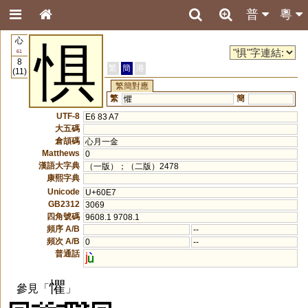
普
粵
心
惧
61
8
繁
簡
港
(11)
繁簡對應
繁
簡
懼
UTF-8
E6 83 A7
大五碼
倉頡碼
心月一金
Matthews
0
漢語大字典
（一版）；（二版）2478
康熙字典
Unicode
U+60E7
GB2312
3069
四角號碼
9608.1 9708.1
頻序 A/B
--
頻次 A/B
0
--
普通話
j
懼
參見「
」