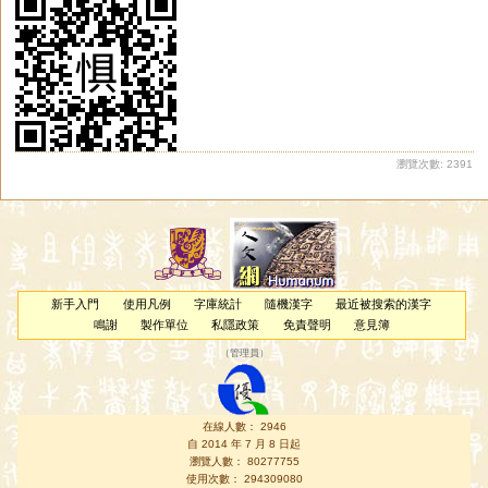
瀏覽次數: 2391
新手入門
使用凡例
字庫統計
隨機漢字
最近被搜索的漢字
鳴謝
製作單位
私隱政策
免責聲明
意見簿
（
管理員
）
在線人數： 2946
自 2014 年 7 月 8 日起
瀏覽人數： 80277755
使用次數： 294309080