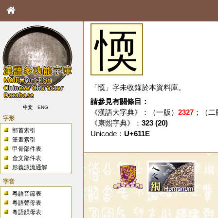
愞
「愞」字未收錄於本資料庫。
請參見有關條目：
中文
ENG
《漢語大字典》：（一版）
2327
；（二
字形
《康熙字典》：
323 (20)
部首索引
Unicode：
U+611E
筆畫索引
甲骨部件表
金文部件表
形義源流通解
字音
粵語音節表
粵語聲母表
粵語韻母表