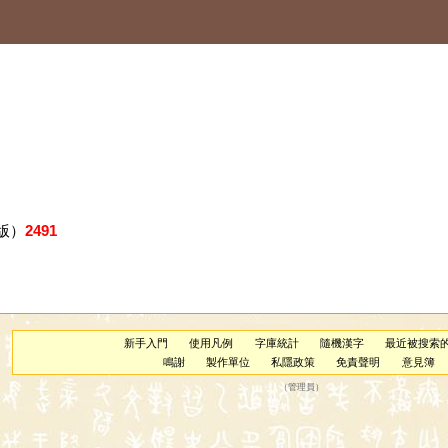
版）
2491
新手入門
使用凡例
字庫統計
隨機漢字
最近被搜索
鳴謝
製作單位
私隱政策
免責聲明
意見簿
（
管理員
）