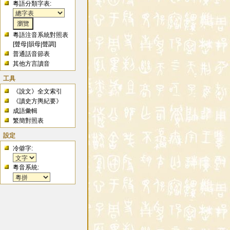
粵語分類字表:
粵語注音系統對照表
[
聲母
|
韻母
|
聲調
]
普通話音節表
其他方言讀音
工具
《說文》全文索引
《讀史方輿紀要》
成語彙輯
繁簡對照表
設定
冷僻字:
粵音系統: