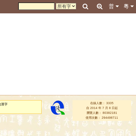
普
粵
在線人數： 3335
的漢字
自 2014 年 7 月 8 日起
瀏覽人數： 80382181
使用次數： 294498711