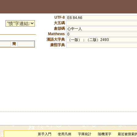
UTF-8
E6 84 A6
大五碼
倉頡碼
心中一人
Matthews
0
漢語大字典
（一版）；（二版）2493
簡
康熙字典
新手入門
使用凡例
字庫統計
隨機漢字
最近被搜索