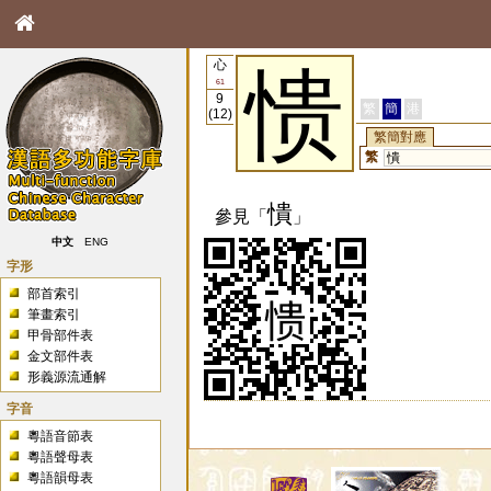
心
愦
61
9
繁
簡
港
(12)
繁簡對應
繁
憒
憒
參見「
」
中文
ENG
字形
部首索引
筆畫索引
甲骨部件表
金文部件表
形義源流通解
字音
粵語音節表
粵語聲母表
粵語韻母表