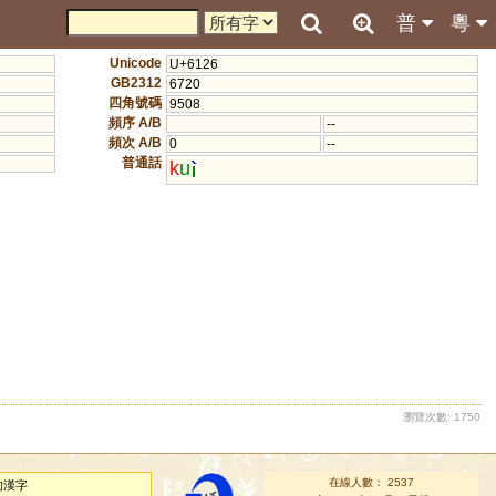
普
粵
Unicode
U+6126
GB2312
6720
四角號碼
9508
頻序 A/B
--
頻次 A/B
0
--
普通話
k
u
瀏覽次數: 1750
在線人數： 2537
的漢字