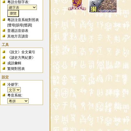
粵語分類字表:
粵語注音系統對照表
[
聲母
|
韻母
|
聲調
]
普通話音節表
其他方言讀音
工具
《說文》全文索引
《讀史方輿紀要》
成語彙輯
繁簡對照表
設定
冷僻字:
粵音系統: