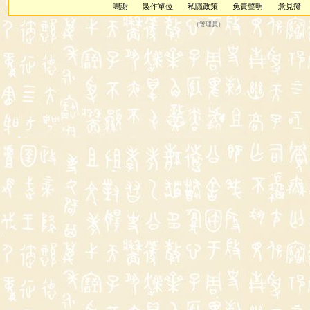
鳴謝
製作單位
私隱政策
免責聲明
意見簿
（
管理員
）