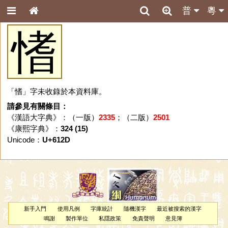
普
粵
愭
「愭」字未收錄於本資料庫。
請參見有關條目：
《漢語大字典》：（一版）
2335
；（二版）
2501
《康熙字典》：
324 (15)
Unicode：
U+612D
新手入門
使用凡例
字庫統計
隨機漢字
最近被搜索的漢字
鳴謝
製作單位
私隱政策
免責聲明
意見簿