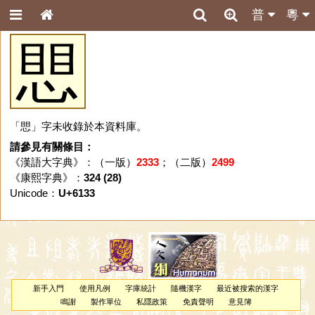
普
粵
愳
「愳」字未收錄於本資料庫。
請參見有關條目：
《漢語大字典》：（一版）
2333
；（二版）
2499
《康熙字典》：
324 (28)
Unicode：
U+6133
新手入門
使用凡例
字庫統計
隨機漢字
最近被搜索的漢字
鳴謝
製作單位
私隱政策
免責聲明
意見簿