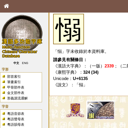
愵
「愵」字未收錄於本資料庫。
請參見有關條目：
中文
ENG
《漢語大字典》：（一版）
2339
；（二
字形
《康熙字典》：
324 (34)
部首索引
Unicode：
U+6135
筆畫索引
《說文》：「
愵
」
甲骨部件表
金文部件表
形義源流通解
字音
粵語音節表
粵語聲母表
粵語韻母表