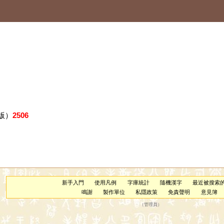
版）
2506
新手入門
使用凡例
字庫統計
隨機漢字
最近被搜索
鳴謝
製作單位
私隱政策
免責聲明
意見簿
（
管理員
）