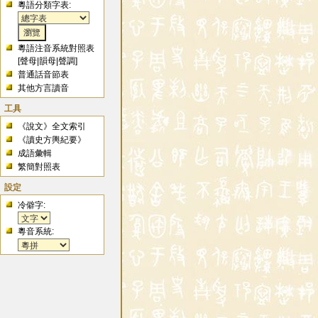
粵語分類字表:
粵語注音系統對照表
[
聲母
|
韻母
|
聲調
]
普通話音節表
其他方言讀音
工具
《說文》全文索引
《讀史方輿紀要》
成語彙輯
繁簡對照表
設定
冷僻字:
粵音系統: