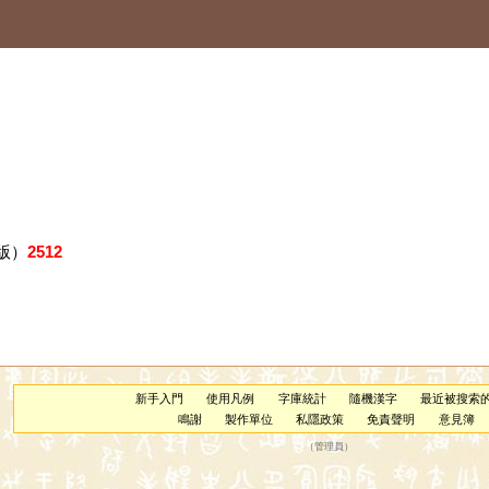
版）
2512
新手入門
使用凡例
字庫統計
隨機漢字
最近被搜索
鳴謝
製作單位
私隱政策
免責聲明
意見簿
（
管理員
）