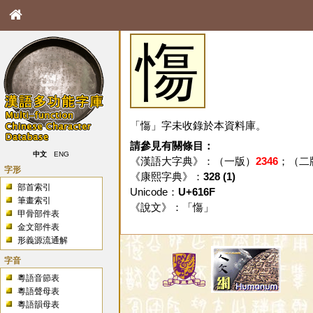
慯
「慯」字未收錄於本資料庫。
請參見有關條目：
中文
ENG
《漢語大字典》：（一版）
2346
；（二
字形
《康熙字典》：
328 (1)
部首索引
Unicode：
U+616F
筆畫索引
《說文》：「
慯
」
甲骨部件表
金文部件表
形義源流通解
字音
粵語音節表
粵語聲母表
粵語韻母表