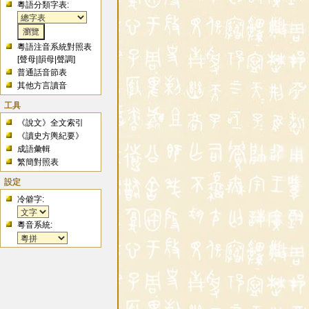
粵語分類字表:
粵語注音系統對照表
[
聲母
|
韻母
|
聲調
]
普通話音節表
其他方言讀音
工具
《說文》全文索引
《讀史方輿紀要》
成語彙輯
繁簡對照表
設定
冷僻字:
粵音系統: