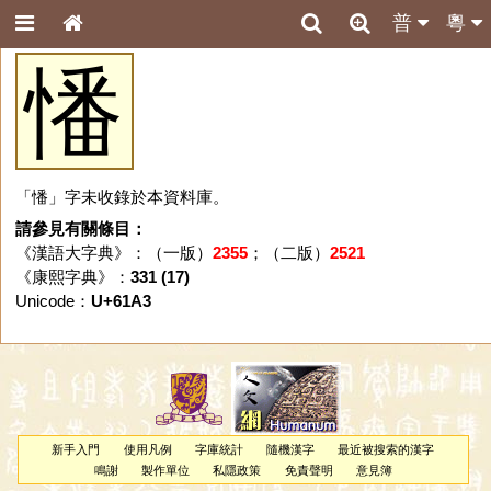
普
粵
憣
「憣」字未收錄於本資料庫。
請參見有關條目：
《漢語大字典》：（一版）
2355
；（二版）
2521
《康熙字典》：
331 (17)
Unicode：
U+61A3
新手入門
使用凡例
字庫統計
隨機漢字
最近被搜索的漢字
鳴謝
製作單位
私隱政策
免責聲明
意見簿