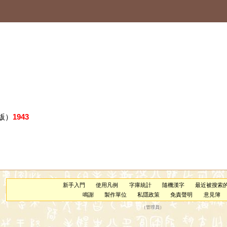
版）
1943
新手入門
使用凡例
字庫統計
隨機漢字
最近被搜索
鳴謝
製作單位
私隱政策
免責聲明
意見簿
（
管理員
）