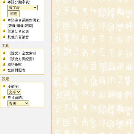
粵語分類字表:
粵語注音系統對照表
[
聲母
|
韻母
|
聲調
]
普通話音節表
其他方言讀音
工具
《說文》全文索引
《讀史方輿紀要》
成語彙輯
繁簡對照表
設定
冷僻字:
粵音系統: