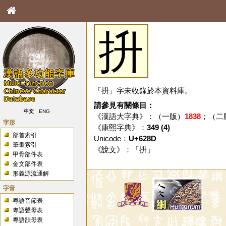
抍
「抍」字未收錄於本資料庫。
請參見有關條目：
中文
ENG
《漢語大字典》：（一版）
1838
；（二
字形
《康熙字典》：
349 (4)
部首索引
Unicode：
U+628D
筆畫索引
《說文》：「
抍
」
甲骨部件表
金文部件表
形義源流通解
字音
粵語音節表
粵語聲母表
粵語韻母表