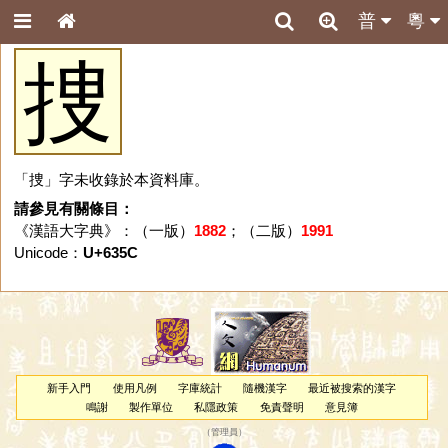
普
粵
捜
「捜」字未收錄於本資料庫。
請參見有關條目：
《漢語大字典》：（一版）
1882
；（二版）
1991
Unicode：
U+635C
新手入門
使用凡例
字庫統計
隨機漢字
最近被搜索的漢字
鳴謝
製作單位
私隱政策
免責聲明
意見簿
（
管理員
）