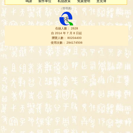
鳴謝
製作單位
私隱政策
免責聲明
意見簿
（
管理員
）
在線人數： 2628
自 2014 年 7 月 8 日起
瀏覽人數： 80204400
使用次數： 294174506