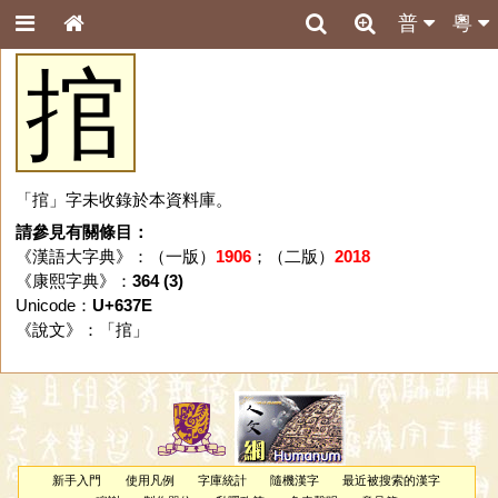
普
粵
捾
「捾」字未收錄於本資料庫。
請參見有關條目：
《漢語大字典》：（一版）
1906
；（二版）
2018
《康熙字典》：
364 (3)
Unicode：
U+637E
《說文》：「
捾
」
新手入門
使用凡例
字庫統計
隨機漢字
最近被搜索的漢字