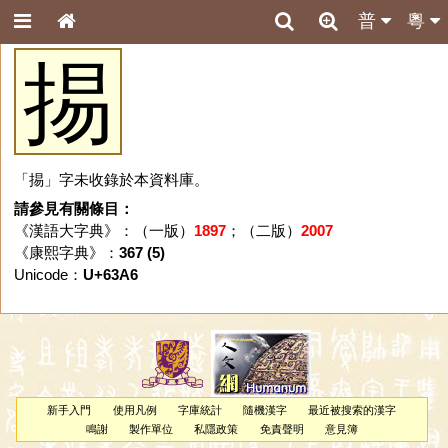
普
粵
掦
「掦」字未收錄於本資料庫。
請參見有關條目：
《漢語大字典》：（一版）
1897
；（二版）
2007
《康熙字典》：
367 (5)
Unicode：
U+63A6
新手入門
使用凡例
字庫統計
隨機漢字
最近被搜索的漢字
鳴謝
製作單位
私隱政策
免責聲明
意見簿