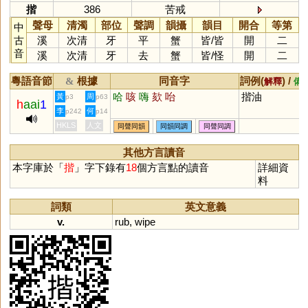
揩
386
苦戒
聲母
清濁
部位
聲調
韻攝
韻目
開合
等第
中
古
溪
次清
牙
平
蟹
皆
/
皆
開
二
音
溪
次清
牙
去
蟹
皆
/
怪
開
二
粵語音節
根據
同音字
詞例(
) /
&
解釋
備
哈
咳
嗨
欬
咍
揩油
黃
周
p3
p63
h
aai
1
李
何
p242
p14
HKLS
人文
同聲同韻
同韻同調
同聲同調
其他方言讀音
本字庫於「
揩
」字下錄有
18
個方言點的讀音
詳細資
料
詞類
英文意義
v.
rub
,
wipe