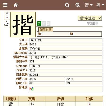
普
粵
手
揩
64
9
繁
簡
港
單讀音字
(12)
繁簡對應
繁
簡
UTF-8
E6 8F A9
大五碼
B47B
倉頡碼
手心心日
Matthews
3203
漢語大字典
（一版）1914；（二版）2026
康熙字典
371
Unicode
U+63E9
GB2312
3111
四角號碼
5106.1
頻序 A/B
3505
3205
頻次 A/B
62
33
普通話
k
i
《廣韻》
頁碼
反切
註解
揩
95
口皆