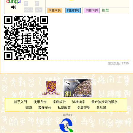
c
ung
3
李
何
HKLS
人文
推擊
同聲同韻
同韻同調
同聲同調
瀏覽次數: 2730
新手入門
使用凡例
字庫統計
隨機漢字
最近被搜索的漢字
鳴謝
製作單位
私隱政策
免責聲明
意見簿
（
管理員
）