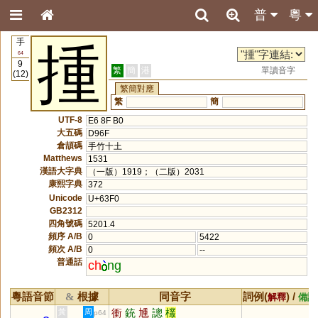
普
粵
手
揰
64
9
繁
簡
港
單讀音字
(12)
繁簡對應
繁
簡
UTF-8
E6 8F B0
大五碼
D96F
倉頡碼
手竹十土
Matthews
1531
漢語大字典
（一版）1919；（二版）2031
康熙字典
372
Unicode
U+63F0
GB2312
四角號碼
5201.4
頻序 A/B
0
5422
頻次 A/B
0
--
普通話
ch
ng
粵語音節
根據
同音字
詞例(
) /
&
解釋
備註
衝
銃
尰
謥
欉
黃
周
p64