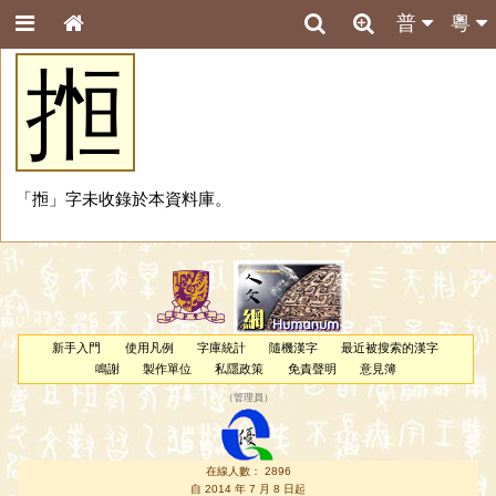
普
粵
搄
「搄」字未收錄於本資料庫。
新手入門
使用凡例
字庫統計
隨機漢字
最近被搜索的漢字
鳴謝
製作單位
私隱政策
免責聲明
意見簿
（
管理員
）
在線人數： 2896
自 2014 年 7 月 8 日起