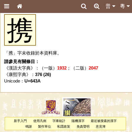
普
粵
携
「携」字未收錄於本資料庫。
請參見有關條目：
《漢語大字典》：（一版）
1932
；（二版）
2047
《康熙字典》：
376 (26)
Unicode：
U+643A
新手入門
使用凡例
字庫統計
隨機漢字
最近被搜索的漢字
鳴謝
製作單位
私隱政策
免責聲明
意見簿