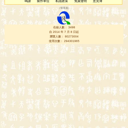
鳴謝
製作單位
私隱政策
免責聲明
意見簿
（
管理員
）
在線人數： 3498
自 2014 年 7 月 8 日起
瀏覽人數： 80273004
使用次數： 294301965