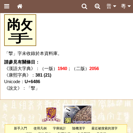
普
粵
撆
「撆」字未收錄於本資料庫。
請參見有關條目：
《漢語大字典》：（一版）
1940
；（二版）
2056
《康熙字典》：
381 (21)
Unicode：
U+6486
《說文》：「
撆
」
新手入門
使用凡例
字庫統計
隨機漢字
最近被搜索的漢字