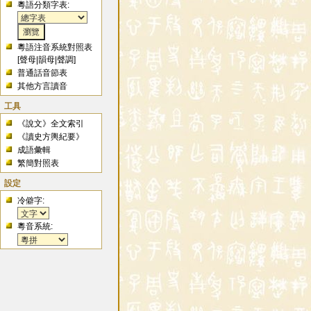
粵語分類字表:
粵語注音系統對照表
[
聲母
|
韻母
|
聲調
]
普通話音節表
其他方言讀音
工具
《說文》全文索引
《讀史方輿紀要》
成語彙輯
繁簡對照表
設定
冷僻字:
粵音系統: