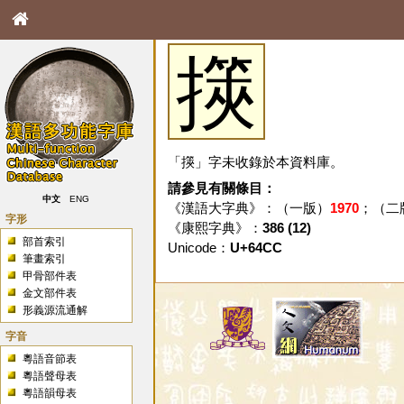
擌
「擌」字未收錄於本資料庫。
請參見有關條目：
中文
ENG
《漢語大字典》：（一版）
1970
；（二
字形
《康熙字典》：
386 (12)
部首索引
Unicode：
U+64CC
筆畫索引
甲骨部件表
金文部件表
形義源流通解
字音
粵語音節表
粵語聲母表
粵語韻母表