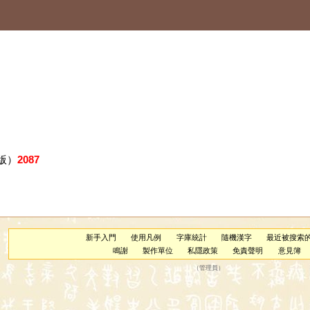
版）
2087
新手入門
使用凡例
字庫統計
隨機漢字
最近被搜索
鳴謝
製作單位
私隱政策
免責聲明
意見簿
（
管理員
）