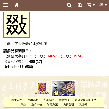
普
粵
敠
「敠」字未收錄於本資料庫。
請參見有關條目：
《漢語大字典》：（一版）
1465
；（二版）
1574
《康熙字典》：
400 (17)
Unicode：
U+6560
新手入門
使用凡例
字庫統計
隨機漢字
最近被搜索的漢字
鳴謝
製作單位
私隱政策
免責聲明
意見簿