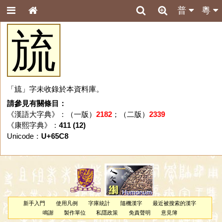
普
粵
旈
「旈」字未收錄於本資料庫。
請參見有關條目：
《漢語大字典》：（一版）
2182
；（二版）
2339
《康熙字典》：
411 (12)
Unicode：
U+65C8
新手入門
使用凡例
字庫統計
隨機漢字
最近被搜索的漢字
鳴謝
製作單位
私隱政策
免責聲明
意見簿