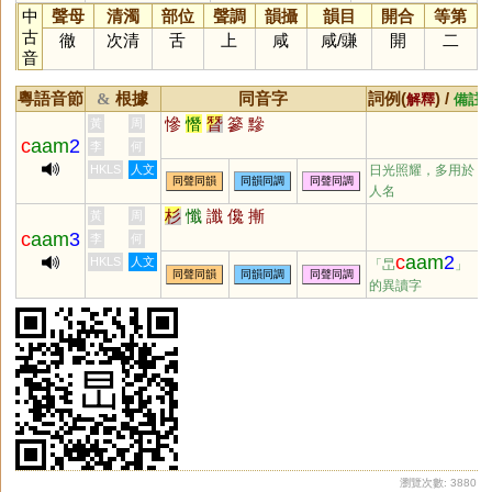
中
聲母
清濁
部位
聲調
韻攝
韻目
開合
等第
古
徹
次清
舌
上
咸
咸
/
豏
開
二
音
粵語音節
根據
同音字
詞例(
) /
&
解釋
備註
慘
憯
朁
篸
黲
黃
周
c
aam
2
李
何
HKLS
人文
日光照耀，多用於
同聲同韻
同韻同調
同聲同調
人名
杉
懺
讖
儳
摲
黃
周
c
aam
3
李
何
c
aam
2
HKLS
人文
「旵
」
同聲同韻
同韻同調
同聲同調
的異讀字
瀏覽次數: 3880