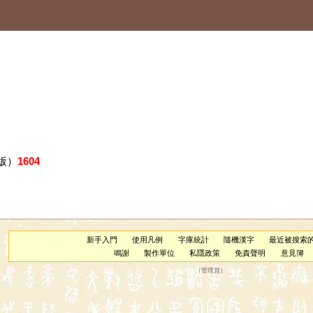
版）
1604
新手入門
使用凡例
字庫統計
隨機漢字
最近被搜索
鳴謝
製作單位
私隱政策
免責聲明
意見簿
（
管理員
）