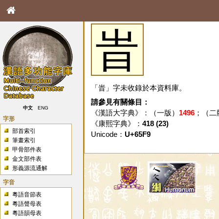
旹
「旹」字未收錄於本資料庫。
請參見有關條目：
中文
ENG
《漢語大字典》：（一版）
1496
；（二
字形
《康熙字典》：
418 (23)
部首索引
Unicode：
U+65F9
筆畫索引
甲骨部件表
金文部件表
形義源流通解
字音
粵語音節表
粵語聲母表
粵語韻母表