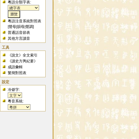
粵語分類字表:
粵語注音系統對照表
[
聲母
|
韻母
|
聲調
]
普通話音節表
其他方言讀音
工具
《說文》全文索引
《讀史方輿紀要》
成語彙輯
繁簡對照表
設定
冷僻字:
粵音系統: