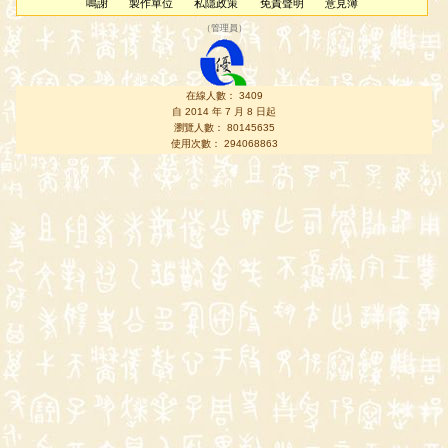
鳴謝
製作單位
私隱政策
免責聲明
意見簿
（
管理員
）
在線人數： 3409
自 2014 年 7 月 8 日起
瀏覽人數： 80145635
使用次數： 294068863