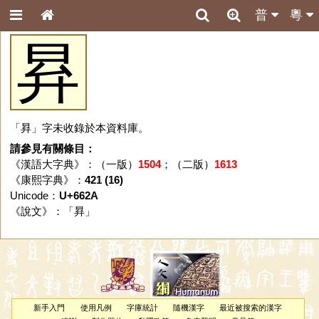
普
粵
昪
「昪」字未收錄於本資料庫。
請參見有關條目：
《漢語大字典》：（一版）
1504
；（二版）
1613
《康熙字典》：
421 (16)
Unicode：
U+662A
《說文》：「
昪
」
新手入門
使用凡例
字庫統計
隨機漢字
最近被搜索的漢字