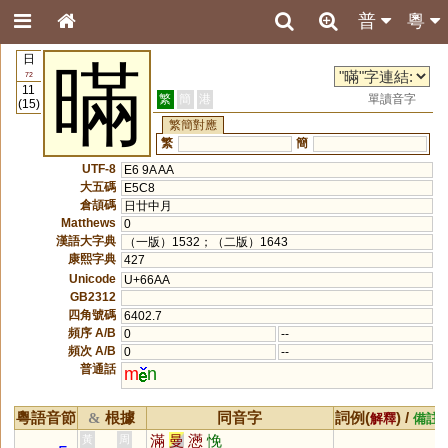
普
粵
日
暪
72
11
繁
簡
港
單讀音字
(15)
繁簡對應
繁
簡
UTF-8
E6 9A AA
大五碼
E5C8
倉頡碼
日廿中月
Matthews
0
漢語大字典
（一版）1532；（二版）1643
康熙字典
427
Unicode
U+66AA
GB2312
四角號碼
6402.7
頻序 A/B
0
--
頻次 A/B
0
--
普通話
m
n
粵語音節
根據
同音字
詞例(
) /
&
解釋
備註
滿
曼
懣
悗
黃
周