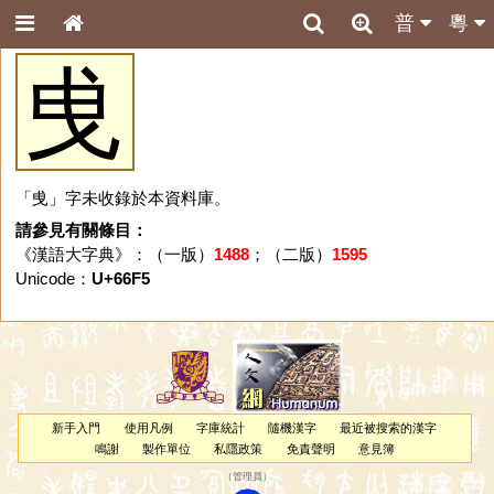
普
粵
曵
「曵」字未收錄於本資料庫。
請參見有關條目：
《漢語大字典》：（一版）
1488
；（二版）
1595
Unicode：
U+66F5
新手入門
使用凡例
字庫統計
隨機漢字
最近被搜索的漢字
鳴謝
製作單位
私隱政策
免責聲明
意見簿
（
管理員
）