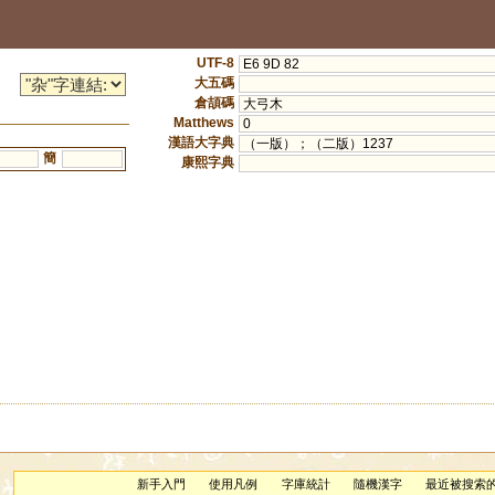
UTF-8
E6 9D 82
大五碼
倉頡碼
大弓木
Matthews
0
漢語大字典
（一版）；（二版）1237
簡
康熙字典
新手入門
使用凡例
字庫統計
隨機漢字
最近被搜索