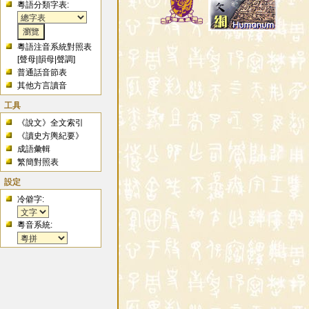
粵語分類字表:
粵語注音系統對照表
[
聲母
|
韻母
|
聲調
]
普通話音節表
其他方言讀音
工具
《說文》全文索引
《讀史方輿紀要》
成語彙輯
繁簡對照表
設定
冷僻字:
粵音系統: