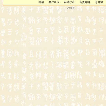
鳴謝
製作單位
私隱政策
免責聲明
意見簿
（
管理員
）