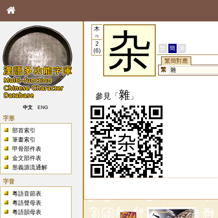
木
杂
75
2
繁
簡
港
(6)
繁簡對應
繁
雜
雜
參見「
」
中文
ENG
字形
部首索引
筆畫索引
甲骨部件表
金文部件表
形義源流通解
字音
粵語音節表
粵語聲母表
粵語韻母表