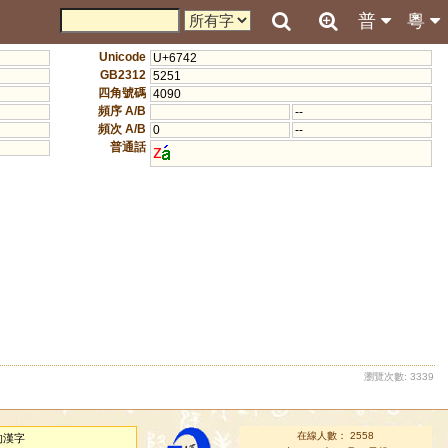
普
粵
Unicode
U+6742
GB2312
5251
四角號碼
4090
頻序 A/B
--
頻次 A/B
0
--
普通話
z
瀏覽次數: 3339
在線人數： 2558
的漢字