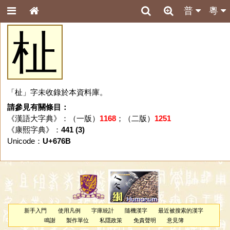
普
粵
杫
「杫」字未收錄於本資料庫。
請參見有關條目：
《漢語大字典》：（一版）
1168
；（二版）
1251
《康熙字典》：
441 (3)
Unicode：
U+676B
新手入門
使用凡例
字庫統計
隨機漢字
最近被搜索的漢字
鳴謝
製作單位
私隱政策
免責聲明
意見簿