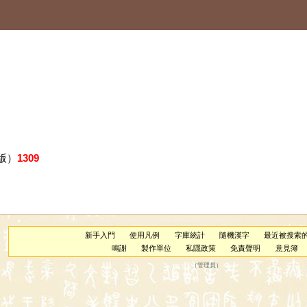
版）
1309
新手入門
使用凡例
字庫統計
隨機漢字
最近被搜索
鳴謝
製作單位
私隱政策
免責聲明
意見簿
（
管理員
）