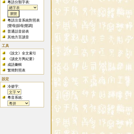
粵語分類字表:
粵語注音系統對照表
[
聲母
|
韻母
|
聲調
]
普通話音節表
其他方言讀音
工具
《說文》全文索引
《讀史方輿紀要》
成語彙輯
繁簡對照表
設定
冷僻字:
粵音系統: