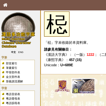
梞
「梞」字未收錄於本資料庫。
請參見有關條目：
中文
ENG
《漢語大字典》：（一版）
1222
；（二
字形
《康熙字典》：
457 (15)
部首索引
Unicode：
U+689E
筆畫索引
甲骨部件表
金文部件表
形義源流通解
字音
粵語音節表
粵語聲母表
粵語韻母表